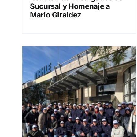
Sucursal y Homenaje a
Mario Giraldez
as
y
 en