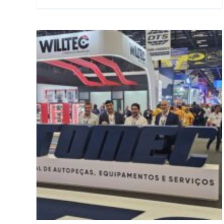
ec
endo
vas