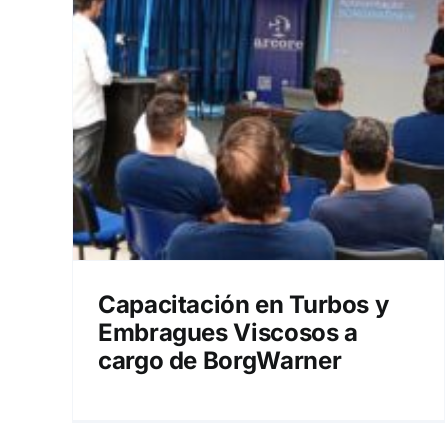
s y
 a
r
Capacitación en Turbos y
Embragues Viscosos a
cargo de BorgWarner