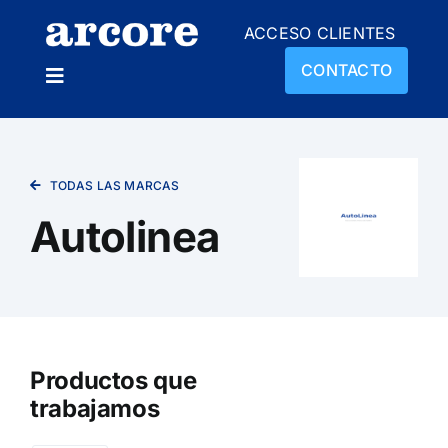
Skip
ACCESO CLIENTES
to
content
CONTACTO
Toggle
Navigation
NOSOTROS
TODAS LAS MARCAS
PRODUCTOS
Autolinea
SUCURSALES
NOVEDADES
Productos que
trabajamos