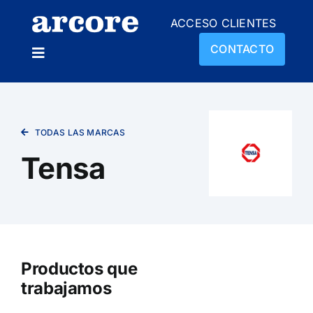
Skip
ACCESO CLIENTES
to
content
CONTACTO
Toggle
Navigation
NOSOTROS
TODAS LAS MARCAS
PRODUCTOS
Tensa
SUCURSALES
NOVEDADES
Productos que
trabajamos