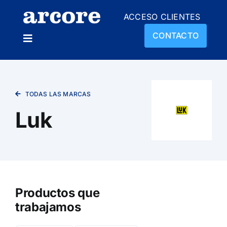
Skip
ACCESO CLIENTES
to
content
CONTACTO
Toggle
Navigation
NOSOTROS
TODAS LAS MARCAS
PRODUCTOS
Luk
SUCURSALES
NOVEDADES
Productos que
trabajamos