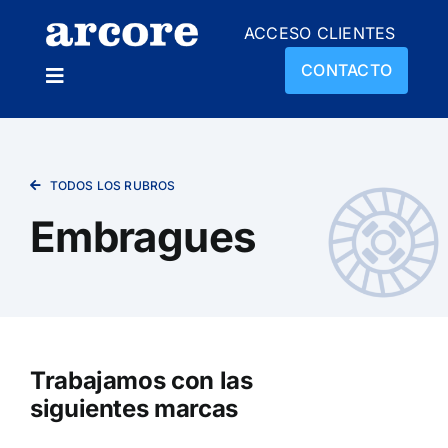
Skip
ACCESO CLIENTES
to
content
CONTACTO
Toggle
Navigation
NOSOTROS
TODOS LOS RUBROS
PRODUCTOS
Embragues
SUCURSALES
NOVEDADES
Trabajamos con las
siguientes marcas