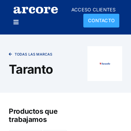
Skip
ACCESO CLIENTES
to
content
CONTACTO
Toggle
Navigation
NOSOTROS
TODAS LAS MARCAS
PRODUCTOS
Taranto
SUCURSALES
NOVEDADES
Productos que
trabajamos